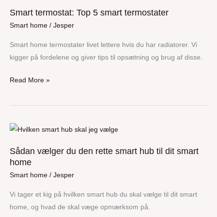
termostat:
Smart termostat: Top 5 smart termostater
Top
Smart home
/
Jesper
5
smart
Smart home termostater livet lettere hvis du har radiatorer. Vi
termostater
kigger på fordelene og giver tips til opsætning og brug af disse.
Read More »
Sådan
vælger
Sådan vælger du den rette smart hub til dit smart
du
home
den
Smart home
/
Jesper
rette
smart
Vi tager et kig på hvilken smart hub du skal vælge til dit smart
hub
home, og hvad de skal væge opmærksom på.
til