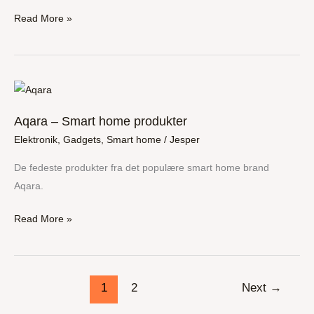
dit
Read More »
smart
home
Aqara
–
Aqara – Smart home produkter
Smart
Elektronik
,
Gadgets
,
Smart home
/
Jesper
home
produkter
De fedeste produkter fra det populære smart home brand
Aqara.
Read More »
1
2
Next
→