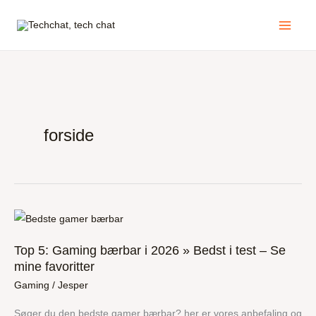
Gå
Main
til
Menu
indholdet
forside
Top
5:
Top 5: Gaming bærbar i 2026 » Bedst i test – Se
Gaming
mine favoritter
bærbar
Gaming
/
Jesper
i
2026
Søger du den bedste gamer bærbar? her er vores anbefaling og