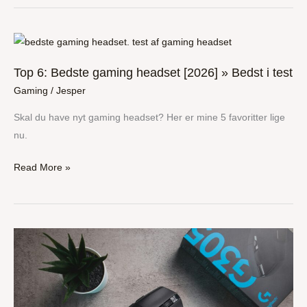
Top
6:
Top 6: Bedste gaming headset [2026] » Bedst i test
Bedste
Gaming
/
Jesper
gaming
headset
Skal du have nyt gaming headset? Her er mine 5 favoritter lige
[2026]
nu.
»
Bedst
Read More »
i
test
De
6
bedste
gamer