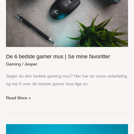
mus
|
Se
mine
favoritter
De 6 bedste gamer mus | Se mine favoritter
Gaming
/
Jesper
Søger du den bedste gaming mus? Her har du vores anbefaling
og top 5 over de bedste gamer mus lige nu.
Read More »
TKL