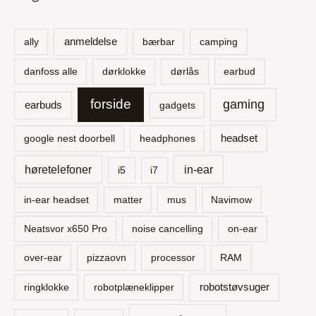
e
f
t
anmeldelse
ally
bærbar
camping
e
danfoss alle
dørklokke
dørlås
earbud
r
:
forside
gaming
earbuds
gadgets
headset
google nest doorbell
headphones
høretelefoner
in-ear
i5
i7
in-ear headset
matter
mus
Navimow
Neatsvor x650 Pro
noise cancelling
on-ear
over-ear
pizzaovn
processor
RAM
robotstøvsuger
ringklokke
robotplæneklipper