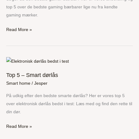
»
top 5 over de bedste gaming bærbarer lige nu fra kendte
Bedst
gaming mærker.
i
test
Read More »
–
Se
mine
Top
favoritter
5
Top 5 – Smart dørlås
–
Smart home
/
Jesper
Smart
dørlås
På udkig efter den bedste smarte dørlås? Her er vores top 5
over elektronisk dørlås bedst i test: Læs med og find den rette til
din dør.
Read More »