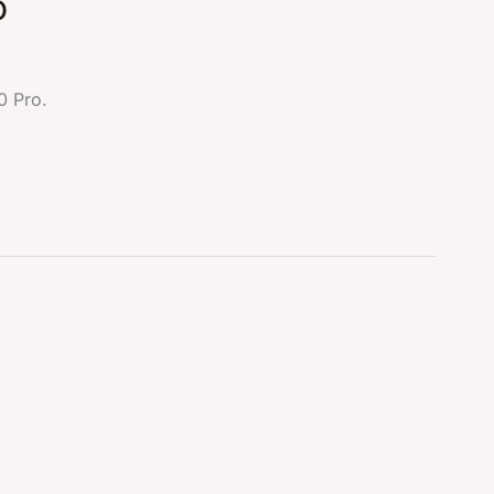
o
0 Pro.