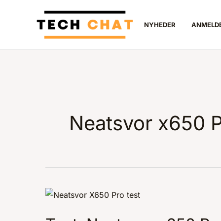
Gå
til
NYHEDER
ANMELD
indholdet
Neatsvor x650 
Test:
Neatsvor