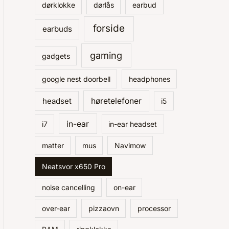
r
dørklokke
dørlås
earbud
:
forside
earbuds
gaming
gadgets
google nest doorbell
headphones
headset
høretelefoner
i5
in-ear
i7
in-ear headset
matter
mus
Navimow
Neatsvor x650 Pro
noise cancelling
on-ear
over-ear
pizzaovn
processor