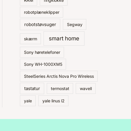
RAM
ringklokke
robotplæneklipper
robotstøvsuger
Segway
smart home
skærm
Sony høretelefoner
Sony WH-1000XM5
SteelSeries Arctis Nova Pro Wireless
tastatur
termostat
wavell
yale
yale linus l2