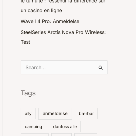
le tumulte : ressentir la différence sur
un casino en ligne
Wavell 4 Pro: Anmeldelse
SteelSeries Arctis Nova Pro Wireless:
Test
S
ø
g
Tags
e
f
anmeldelse
ally
bærbar
t
camping
danfoss alle
e