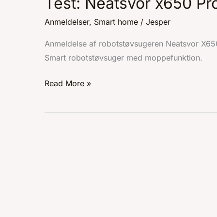
Test: Neatsvor x650 Pr
x650
Pro
Anmeldelser
,
Smart home
/
Jesper
Anmeldelse af robotstøvsugeren Neatsvor X65
Smart robotstøvsuger med moppefunktion.
Read More »