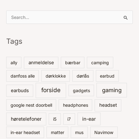
S
ø
g
Tags
e
f
t
anmeldelse
ally
bærbar
camping
e
danfoss alle
dørklokke
dørlås
earbud
r
:
forside
gaming
earbuds
gadgets
headset
google nest doorbell
headphones
høretelefoner
in-ear
i5
i7
in-ear headset
matter
mus
Navimow