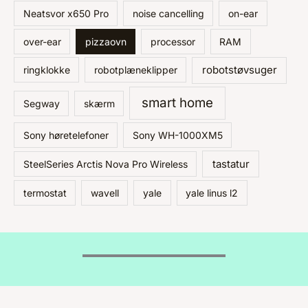
Neatsvor x650 Pro
noise cancelling
on-ear
over-ear
pizzaovn
processor
RAM
robotstøvsuger
ringklokke
robotplæneklipper
smart home
Segway
skærm
Sony høretelefoner
Sony WH-1000XM5
tastatur
SteelSeries Arctis Nova Pro Wireless
termostat
wavell
yale
yale linus l2