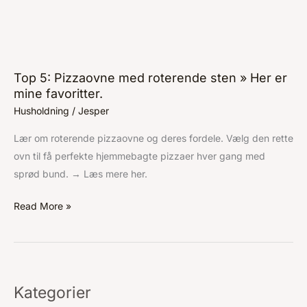
»
Her
er
mine
Top 5: Pizzaovne med roterende sten » Her er
favoritter.
mine favoritter.
Husholdning
/
Jesper
Lær om roterende pizzaovne og deres fordele. Vælg den rette
ovn til få perfekte hjemmebagte pizzaer hver gang med
sprød bund. → Læs mere her.
Read More »
Kategorier