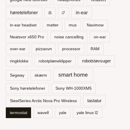
høretelefoner
in-ear
i5
i7
in-ear headset
matter
mus
Navimow
Neatsvor x650 Pro
noise cancelling
on-ear
over-ear
pizzaovn
processor
RAM
robotstøvsuger
ringklokke
robotplæneklipper
smart home
Segway
skærm
Sony høretelefoner
Sony WH-1000XM5
tastatur
SteelSeries Arctis Nova Pro Wireless
termostat
wavell
yale
yale linus l2