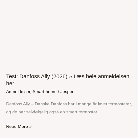
hele
anmeldelsen
her
Test: Danfoss Ally (2026) » Læs hele anmeldelsen
her
Anmeldelser
,
Smart home
/
Jesper
Danfoss Ally – Danske Danfoss har i mange år lavet termostater,
og de har selvfølgelig også en smart termostat.
Read More »