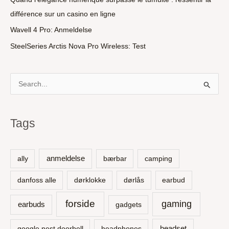
différence sur un casino en ligne
Wavell 4 Pro: Anmeldelse
SteelSeries Arctis Nova Pro Wireless: Test
S
ø
g
Tags
e
f
t
anmeldelse
ally
bærbar
camping
e
danfoss alle
dørklokke
dørlås
earbud
r
:
forside
gaming
earbuds
gadgets
headset
google nest doorbell
headphones