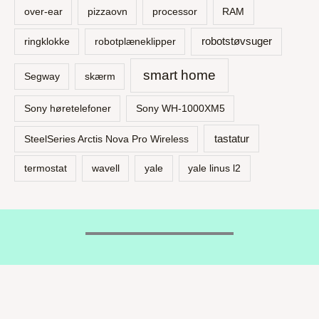
over-ear
pizzaovn
processor
RAM
robotstøvsuger
ringklokke
robotplæneklipper
smart home
Segway
skærm
Sony høretelefoner
Sony WH-1000XM5
tastatur
SteelSeries Arctis Nova Pro Wireless
termostat
wavell
yale
yale linus l2