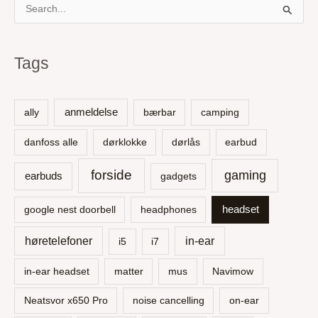
S
ø
g
Tags
e
f
t
anmeldelse
ally
bærbar
camping
e
danfoss alle
dørklokke
dørlås
earbud
r
:
forside
gaming
earbuds
gadgets
headset
google nest doorbell
headphones
høretelefoner
in-ear
i5
i7
in-ear headset
matter
mus
Navimow
Neatsvor x650 Pro
noise cancelling
on-ear