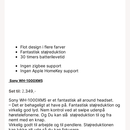
Flot design i flere farver
Fantastisk støjreduktion
30 timers batterilevetid
Ingen zigbee support
Ingen Apple HomeKey support
Sony WH-1000XM5
Set til:
2
.349
,-
Sony WH-1000XM5 er et fantastisk all around headset.
– Det er behageligt at have på. Fantastisk støjreduktion og
virkelig god lyd. Nem kontrol ved at swipe udenpå
høretelefonerne. Og Du kan slå støjreduktion til og fra
nemt med en knap.
Virkelig godt til arbejde og til pendlere. Støjreduktionen
kan lukke alt ude så du kan fokusere.