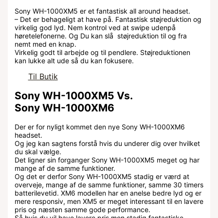
Sony WH-1000XM5 er et fantastisk all around headset.
– Det er behageligt at have på. Fantastisk støjreduktion og
virkelig god lyd. Nem kontrol ved at swipe udenpå
høretelefonerne. Og Du kan slå støjreduktion til og fra
nemt med en knap.
Virkelig godt til arbejde og til pendlere. Støjreduktionen
kan lukke alt ude så du kan fokusere.
Til Butik
Sony WH-1000XM5 Vs.
Sony WH-1000XM6
Der er for nyligt kommet den nye Sony WH-1000XM6
headset.
Og jeg kan sagtens forstå hvis du underer dig over hvilket
du skal vælge.
Det ligner sin forganger Sony WH-1000XM5 meget og har
mange af de samme funktioner.
Og det er derfor Sony WH-1000XM5 stadig er værd at
overveje, mange af de samme funktioner, samme 30 timers
batterilevetid. XM6 modellen har en anelse bedre lyd og er
mere responsiv, men XM5 er meget interessant til en lavere
pris og næsten samme gode performance.
Så hvis du vil have lavere pris men stadig fantastiske