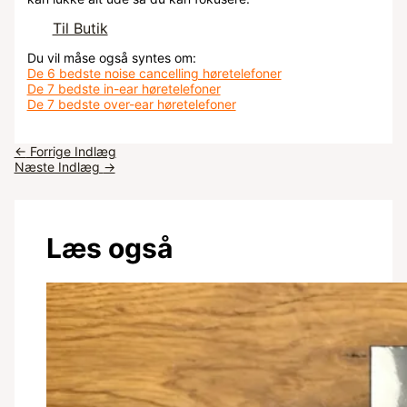
Til Butik
Du vil måse også syntes om:
De 6 bedste noise cancelling høretelefoner
De 7 bedste in-ear høretelefoner
De 7 bedste over-ear høretelefoner
←
Forrige Indlæg
Næste Indlæg
→
Læs også