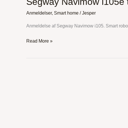
Segway Navimow i105e t
i105e
test
Anmeldelser
,
Smart home
/
Jesper
Anmeldelse af Segway Navimow i105. Smart robot
Read More »