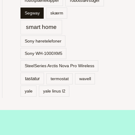
robotstøvsuger
robotplæneklipper
Segway
skærm
smart home
Sony høretelefoner
Sony WH-1000XM5
SteelSeries Arctis Nova Pro Wireless
tastatur
termostat
wavell
yale
yale linus l2