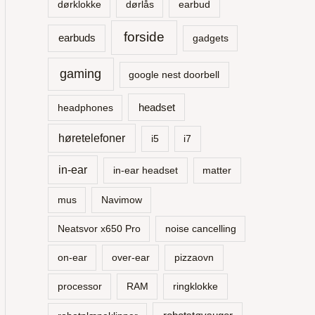
r
dørklokke
dørlås
earbud
:
forside
earbuds
gadgets
gaming
google nest doorbell
headset
headphones
høretelefoner
i5
i7
in-ear
in-ear headset
matter
mus
Navimow
Neatsvor x650 Pro
noise cancelling
on-ear
over-ear
pizzaovn
processor
RAM
ringklokke