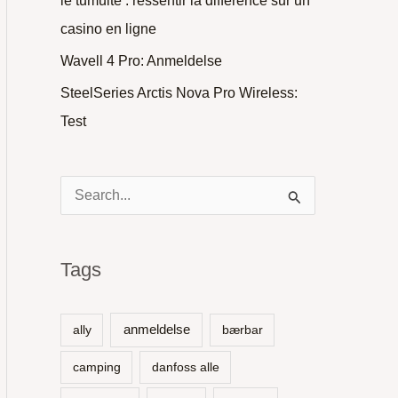
le tumulte : ressentir la différence sur un
casino en ligne
Wavell 4 Pro: Anmeldelse
SteelSeries Arctis Nova Pro Wireless:
Test
S
ø
g
Tags
e
f
anmeldelse
ally
bærbar
t
camping
danfoss alle
e