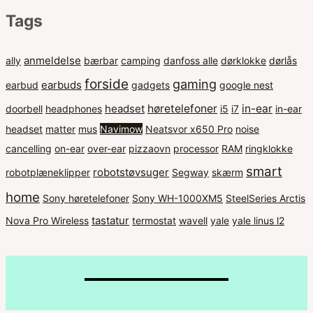
Tags
anmeldelse
ally
bærbar
camping
danfoss alle
dørklokke
dørlås
forside
gaming
earbuds
earbud
gadgets
google nest
headset
høretelefoner
in-ear
doorbell
headphones
i5
i7
in-ear
headset
matter
mus
Navimow
Neatsvor x650 Pro
noise
cancelling
on-ear
over-ear
pizzaovn
processor
RAM
ringklokke
smart
robotstøvsuger
robotplæneklipper
Segway
skærm
home
Sony høretelefoner
Sony WH-1000XM5
SteelSeries Arctis
tastatur
Nova Pro Wireless
termostat
wavell
yale
yale linus l2