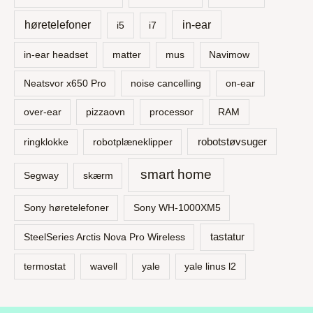
høretelefoner
in-ear
i5
i7
in-ear headset
matter
mus
Navimow
Neatsvor x650 Pro
noise cancelling
on-ear
over-ear
pizzaovn
processor
RAM
robotstøvsuger
ringklokke
robotplæneklipper
smart home
Segway
skærm
Sony høretelefoner
Sony WH-1000XM5
tastatur
SteelSeries Arctis Nova Pro Wireless
termostat
wavell
yale
yale linus l2