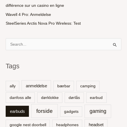
différence sur un casino en ligne
Wavell 4 Pro: Anmeldelse
SteelSeries Arctis Nova Pro Wireless: Test
S
ø
g
Tags
e
f
t
anmeldelse
ally
bærbar
camping
e
danfoss alle
dørklokke
dørlås
earbud
r
:
forside
gaming
earbuds
gadgets
headset
google nest doorbell
headphones