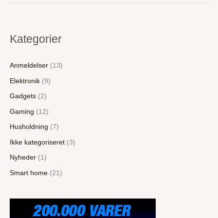
i
test
Kategorier
Anmeldelser
(13)
Elektronik
(9)
Gadgets
(2)
Gaming
(12)
Husholdning
(7)
Ikke kategoriseret
(3)
Nyheder
(1)
Smart home
(21)