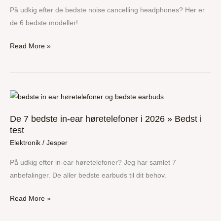
2026
På udkig efter de bedste noise cancelling headphones? Her er
»
de 6 bedste modeller!
Bedst
Read More »
i
test
De
7
De 7 bedste in-ear høretelefoner i 2026 » Bedst i
bedste
test
in-
Elektronik
/
Jesper
ear
høretelefoner
På udkig efter in-ear høretelefoner? Jeg har samlet 7
i
anbefalinger. De aller bedste earbuds til dit behov.
2026
»
Read More »
Bedst