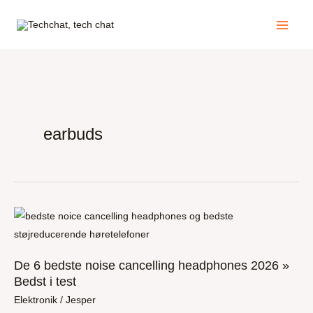
Gå
Main
til
Menu
indholdet
earbuds
De
6
bedste
De 6 bedste noise cancelling headphones 2026 »
noise
Bedst i test
cancelling
Elektronik
/
Jesper
headphones