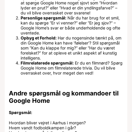
at spørge Google Home noget sjovt som “Hvordan
lyder en prut?” eller “Hvad er din yndlingsfarve?” –
du vil blive overrasket over svarene!
Personlige spørgsmål:
Når du har brug for et smil,
kan du spørge “Er vi venner?” eller “Er jeg sjov?” –
Google Home’s svar er både underholdende og ofte
uventede.
Opbyg et Forhold:
Har du nogensinde tænkt på, om
din Google Home kan have ‘følelser’? Stil spørgsmål
som “Kan du klappe for mig?” eller “Har du været
forelsket?” for at opleve et unikt aspekt af kunstig
intelligens.
Filmrelaterede spørgsmål:
Er du en filmnørd? Spørg
Google Home om filmrelaterede trivia. Du vil blive
overrasket over, hvor meget den ved!
Andre spørgsmål og kommandoer til
Google Home
Spørgsmål:
Hvordan bliver vejret i Aarhus i morgen?
Hvem vandt fodboldkampen i går?