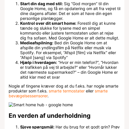
Start din dag med stil:
Sig “God morgen” til din
Google Home, og få en opdatering om alt fra vejret til
dine dagens aftaler. Det er som at have din egen
personlige planlægger.
Kontrol over dit smart home:
Forestil dig at kunne
tænde og slukke for lysene med en simpel
kommando eller justere termostaten uden at rejse
dig fra sofaen. Med Google Home er alt dette muligt.
Medieafspilning:
Bed din Google Home om at
afspille din yndlingsfilm på Netflix eller musik via
Spotify. For eksempel, “Afspil [film] via Netflix” eller
“Afspil [sang] via Spotify”
Hjælp i hverdagen:
“Hvor er min telefon?”, “Hvordan
er trafikken på vej til arbejde?” eller “Hvornår lukker
det nærmeste supermarked?” – din Google Home er
altid klar med et svar
Nogle af tingene kræver dog at du f.eks. har nogle smarte
produkter som f.eks.
smarte termostater
eller
smarte
bevægelsessensorer
.
En verden af underholdning
Sjove spørgsmål:
Har du brug for et godt grin? Prøv