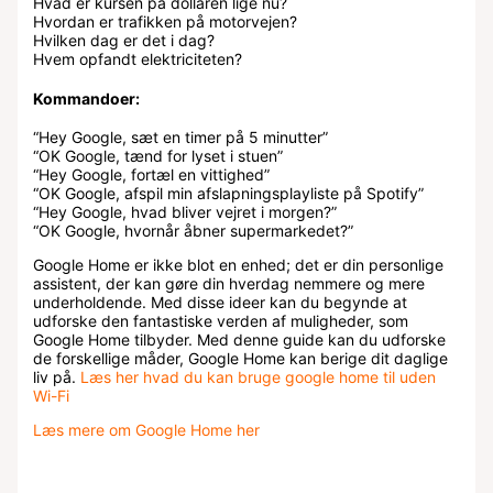
Hvad er kursen på dollaren lige nu?
Hvordan er trafikken på motorvejen?
Hvilken dag er det i dag?
Hvem opfandt elektriciteten?
Kommandoer:
“Hey Google, sæt en timer på 5 minutter”
“OK Google, tænd for lyset i stuen”
“Hey Google, fortæl en vittighed”
“OK Google, afspil min afslapningsplayliste på Spotify”
“Hey Google, hvad bliver vejret i morgen?”
“OK Google, hvornår åbner supermarkedet?”
Google Home er ikke blot en enhed; det er din personlige
assistent, der kan gøre din hverdag nemmere og mere
underholdende. Med disse ideer kan du begynde at
udforske den fantastiske verden af muligheder, som
Google Home tilbyder. Med denne guide kan du udforske
de forskellige måder, Google Home kan berige dit daglige
liv på.
Læs her hvad du kan bruge google home til uden
Wi-Fi
Læs mere om Google Home her