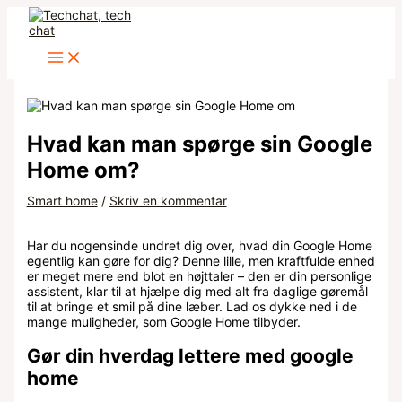
Main
Gå
Skriv
Name*
Email*
Websted
Menu
til
her..
indholdet
Hvad kan man spørge sin Google
Home om?
Smart home
/
Skriv en kommentar
Har du nogensinde undret dig over, hvad din Google Home
egentlig kan gøre for dig? Denne lille, men kraftfulde enhed
er meget mere end blot en højttaler – den er din personlige
assistent, klar til at hjælpe dig med alt fra daglige gøremål
til at bringe et smil på dine læber. Lad os dykke ned i de
mange muligheder, som Google Home tilbyder.
Gør din hverdag lettere med google
home