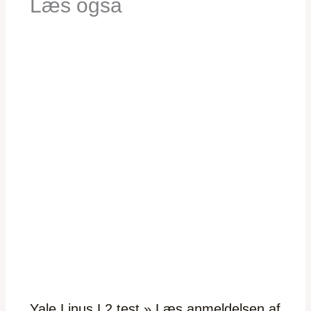
Læs også
Yale Linus L2 test » Læs anmeldelsen af