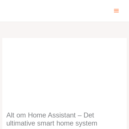
Gå
Main
til
Menu
indholdet
Alt om Home Assistant – Det
ultimative smart home system