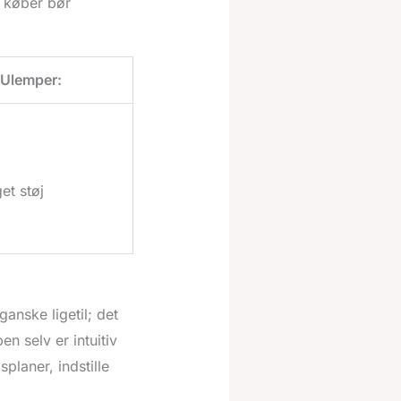
 køber bør
Ulemper:
et støj
anske ligetil; det
n selv er intuitiv
laner, indstille