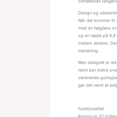
omfattende rengørin
Design og udseend
Når det kommer til 
med en højglans ov
og en højde på 9,6
mellem stolene. Den
indretning.
Men designet er ikk
nemt kan klatre ove
varierende gulvtype
gør det nemt at bet
Funktionalitet
Roborock S7 brillere