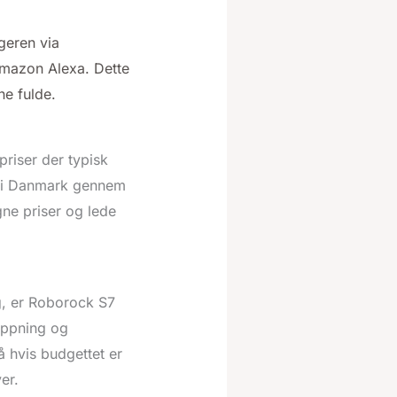
geren via
mazon Alexa. Dette
ne fulde.
riser der typisk
t i Danmark gennem
ne priser og lede
g, er Roborock S7
oppning og
å hvis budgettet er
er.