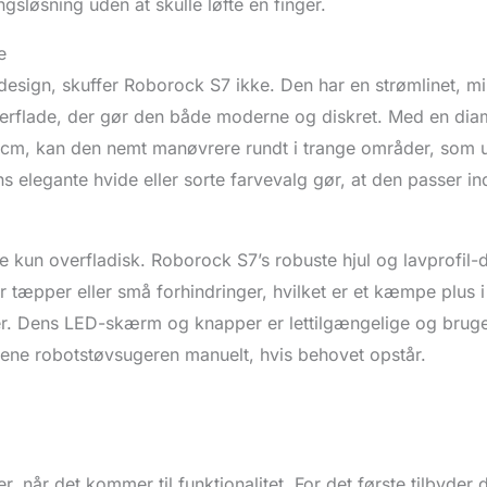
gsløsning uden at skulle løfte en finger.
e
design, skuffer Roborock S7 ikke. Den har en strømlinet, mi
erflade, der gør den både moderne og diskret. Med en dia
 cm, kan den nemt manøvrere rundt i trange områder, som u
s elegante hvide eller sorte farvevalg gør, at den passer i
e kun overfladisk. Roborock S7’s robuste hjul og lavprofil-
r tæpper eller små forhindringer, hvilket er et kæmpe plus 
r. Dens LED-skærm og knapper er lettilgængelige og bruger
jene robotstøvsugeren manuelt, hvis behovet opstår.
r, når det kommer til funktionalitet. For det første tilbyder 