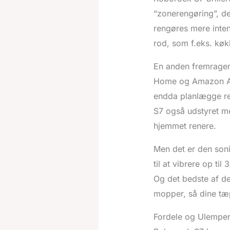
“zonerengøring”, de
rengøres mere intens
rod, som f.eks. køk
En anden fremragen
Home og Amazon Alex
endda planlægge re
S7 også udstyret med
hjemmet renere.
Men det er den son
til at vibrere op ti
Og det bedste af det
mopper, så dine tæp
Fordele og Ulempe