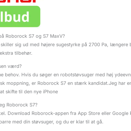
 på Roborock S7 og S7 MaxV?
killer sig ud med højere sugestyrke på 2700 Pa, længere b
 ekstra tilbehør.
sen værd?
ne behov. Hvis du søger en robotstøvsuger med høj ydeevn
isk moppning, er Roborock S7 en stærk kandidat.Jeg har e
at skifte til den nye iPhone
jeg Roborock S7?
el. Download Roborock-appen fra App Store eller Google P
parre med din støvsuger, og du er klar til at gå.