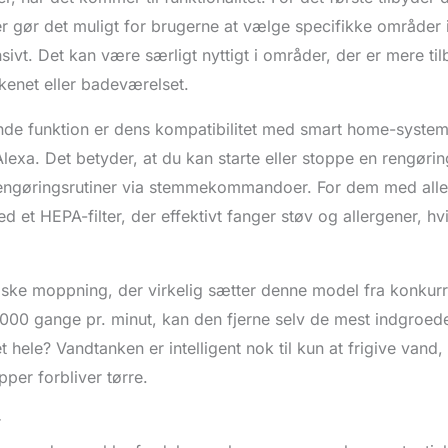
r gør det muligt for brugerne at vælge specifikke områder 
ivt. Det kan være særligt nyttigt i områder, der er mere tilb
kenet eller badeværelset.
de funktion er dens kompatibilitet med smart home-syste
a. Det betyder, at du kan starte eller stoppe en rengøring
ngøringsrutiner via stemmekommandoer. For dem med alle
 et HEPA-filter, der effektivt fanger støv og allergener, hvil
iske moppning, der virkelig sætter denne model fra konkur
l 3000 gange pr. minut, kan den fjerne selv de mest indgroede
 hele? Vandtanken er intelligent nok til kun at frigive vand,
per forbliver tørre.
r