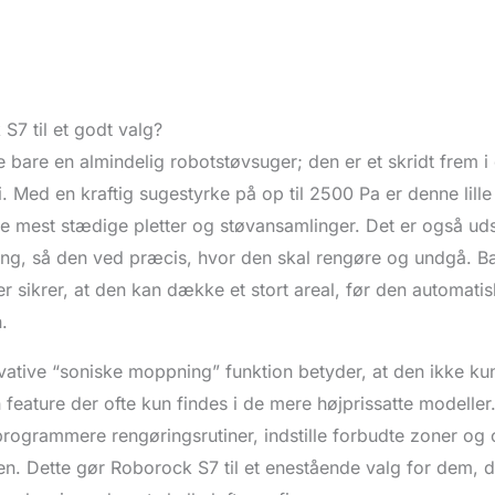
7 til et godt valg?
 bare en almindelig robotstøvsuger; den er et skridt frem i
 Med en kraftig sugestyrke på op til 2500 Pa er denne lille 
 de mest stædige pletter og støvansamlinger. Det er også ud
ning, så den ved præcis, hvor den skal rengøre og undgå. Ba
 sikrer, at den kan dække et stort areal, før den automatisk
.
vative “soniske moppning” funktion betyder, at den ikke k
feature der ofte kun findes i de mere højprissatte modeller.
rogrammere rengøringsrutiner, indstille forbudte zoner og
en. Dette gør Roborock S7 til et enestående valg for dem, 