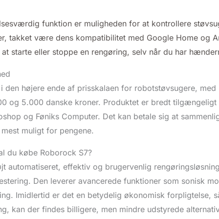
esværdig funktion er muligheden for at kontrollere støvsu
 takket være dens kompatibilitet med Google Home og A
 at starte eller stoppe en rengøring, selv når du har hænder
hed
i den højere ende af prisskalaen for robotstøvsugere, med p
00 og 5.000 danske kroner. Produktet er bredt tilgængelig
oshop og Føniks Computer. Det kan betale sig at sammenlig
få mest muligt for pengene.
al du købe Roborock S7?
jt automatiseret, effektiv og brugervenlig rengøringsløsnin
estering. Den leverer avancerede funktioner som sonisk m
ng. Imidlertid er det en betydelig økonomisk forpligtelse, s
, kan der findes billigere, men mindre udstyrede alternativ