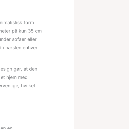
nimalistisk form
meter på kun 35 cm
nder sofaer eller
nd i næsten enhver
design gør, at den
i et hjem med
venlige, hvilket
den en