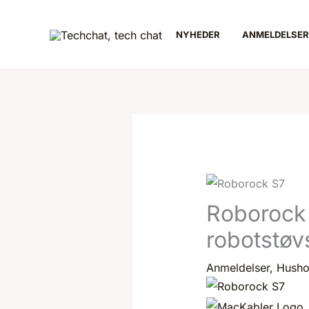
Gå
til
NYHEDER
ANMELDELSER
indholdet
Roborock 
robotstøv
Anmeldelser
,
Husho