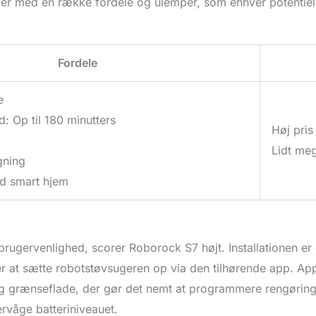
 med en række fordele og ulemper, som enhver potentiel
Fordele
e
d: Op til 180 minutters
Høj pris
Lidt meg
gning
ed smart hjem
rugervenlighed, scorer Roborock S7 højt. Installationen er g
er at sætte robotstøvsugeren op via den tilhørende app. Appe
 grænseflade, der gør det nemt at programmere rengøringsp
rvåge batteriniveauet.