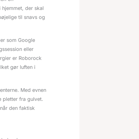
i hjemmet, der skal
øjelige til snavs og
mer som Google
ssession eller
rgier er Roborock
ket gør luften i
renterne. Med evnen
 pletter fra gulvet.
 når den faktisk